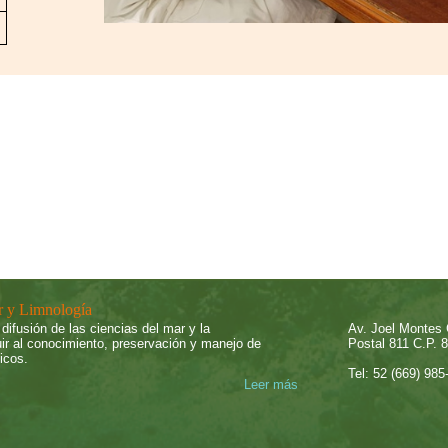
ar y Limnología
difusión de las ciencias del mar y la
Av. Joel Montes
uir al conocimiento, preservación y manejo de
Postal 811 C.P. 
icos.
Tel: 52 (669) 985
Leer más