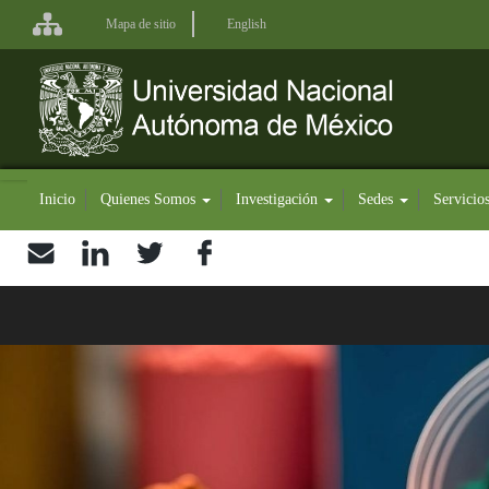
Pasar
Mapa de sitio
English
al
contenido
principal
Inicio
Quienes Somos
Investigación
Sedes
Servicio