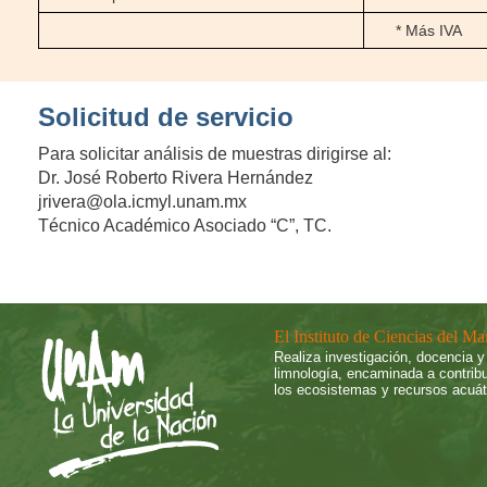
* Más IVA
Solicitud de servicio
Para solicitar análisis de muestras dirigirse al:
Dr. José Roberto Rivera Hernández
jrivera@ola.icmyl.unam.mx
Técnico Académico Asociado “C”, TC.
El Instituto de Ciencias del M
Realiza investigación, docencia y 
limnología, encaminada a contrib
los ecosistemas y recursos acuát