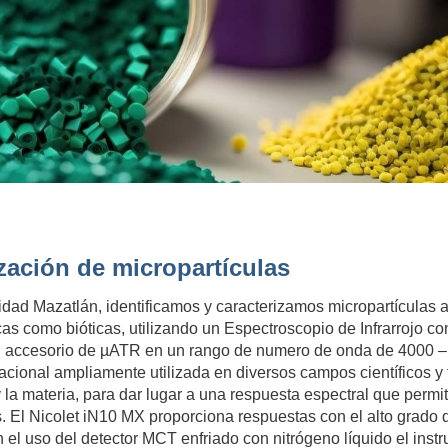
ización de micropartículas
unidad Mazatlán, identificamos y caracterizamos micropartículas
cas como bióticas, utilizando un Espectroscopio de Infrarrojo 
 un accesorio de µATR en un rango de numero de onda de 4000 –
racional ampliamente utilizada en diversos campos científicos y
y la materia, para dar lugar a una respuesta espectral que permit
s. El Nicolet iN10 MX proporciona respuestas con el alto grado 
n el uso del detector MCT enfriado con nitrógeno líquido el inst