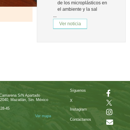
de los microplásticos en
el ambiente y la sal
...
Ver noticia
Síguenos
 Camarena S/N Apartado
82040, Mazatlán, Sin. México
X
-28-45
Instagram
Ver mapa
Contáctanos