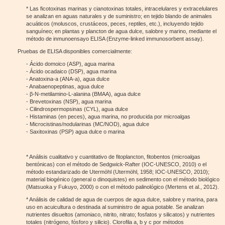
* Las ficotoxinas marinas y cianotoxinas totales, intracelulares y extracelulares
se analizan en aguas naturales y de suministro; en tejido blando de animales
acuáticos (moluscos, crustáceos, peces, reptiles, etc.), incluyendo tejido
sanguíneo; en plantas y plancton de agua dulce, salobre y marino, mediante el
método de inmunoensayo ELISA (Enzyme-linked immunosorbent assay).
Pruebas de ELISA disponibles comercialmente:
- Ácido domoico (ASP), agua marina
- Ácido ocadaico (DSP), agua marina
- Anatoxina-a (ANA-a), agua dulce
- Anabaenopeptinas, agua dulce
- β-N-metilamino-L-alanina (BMAA), agua dulce
- Brevetoxinas (NSP), agua marina
- Cilindrospermopsinas (CYL), agua dulce
- Histaminas (en peces), agua marina, no producida por microalgas
- Microcistinas/nodularinas (MC/NOD), agua dulce
- Saxitoxinas (PSP) agua dulce o marina
* Análisis cualitativo y cuantitativo de fitoplancton, fitobentos (microalgas
bentónicas) con el método de Sedgwick-Rafter (IOC-UNESCO, 2010) o el
método estandarizado de Utermöhl (Utermöhl, 1958; IOC-UNESCO, 2010);
material biogénico (general o dinoquistes) en sedimento con el método biológico
(Matsuoka y Fukuyo, 2000) o con el método palinológico (Mertens et al., 2012).
* Análisis de calidad de agua de cuerpos de agua dulce, salobre y marina, para
uso en acuicultura o destinada al suministro de agua potable. Se analizan
nutrientes disueltos (amoniaco, nitrito, nitrato; fosfatos y silicatos) y nutrientes
totales (nitrógeno, fósforo y silicio). Clorofila a, b y c por métodos