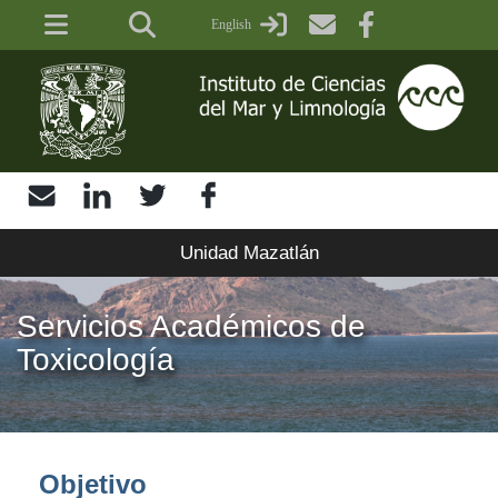
Pasar
English
al
contenido
principal
Unidad Mazatlán
Servicios Académicos de
Toxicología
Objetivo