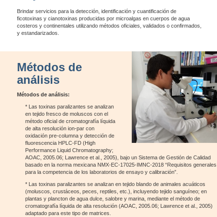
Brindar servicios para la detección, identificación y cuantificación de
ficotoxinas y cianotoxinas producidas por microalgas en cuerpos de agua
costeros y continentales utilizando métodos oficiales, validados o confirmados,
y estandarizados.
Métodos de
análisis
Métodos de análisis:
* Las toxinas paralizantes se analizan
en tejido fresco de moluscos con el
método oficial de cromatografía líquida
de alta resolución ion-par con
oxidación pre-columna y detección de
fluorescencia HPLC-FD (High
Performance Liquid Chromatography;
AOAC, 2005.06; Lawrence et al., 2005), bajo un Sistema de Gestión de Calidad
basado en la norma mexicana NMX-EC-17025-IMNC-2018 “Requisitos generales
para la competencia de los laboratorios de ensayo y calibración”.
* Las toxinas paralizantes se analizan en tejido blando de animales acuáticos
(moluscos, crustáceos, peces, reptiles, etc.), incluyendo tejido sanguíneo; en
plantas y plancton de agua dulce, salobre y marina, mediante el método de
cromatografía líquida de alta resolución (AOAC, 2005.06; Lawrence et al., 2005)
adaptado para este tipo de matrices.